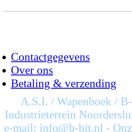
Contactgegevens
Over ons
Betaling & verzending
A.S.I. / Wapenboek / B
Industrieterrein Noorderslu
e-mail: info@b-bit.nl - On