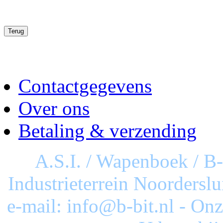
Contactgegevens
Over ons
Betaling & verzending
A.S.I. / Wapenboek / B
Industrieterrein Noorderslu
e-mail: info@b-bit.nl - On