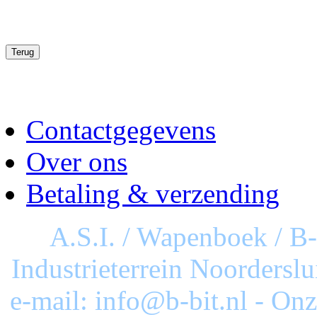
Contactgegevens
Over ons
Betaling & verzending
A.S.I. / Wapenboek / B
Industrieterrein Noorderslu
e-mail: info@b-bit.nl - On