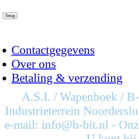
Contactgegevens
Over ons
Betaling & verzending
A.S.I. / Wapenboek / B
Industrieterrein Noorderslu
e-mail: info@b-bit.nl - On
U kunt bij