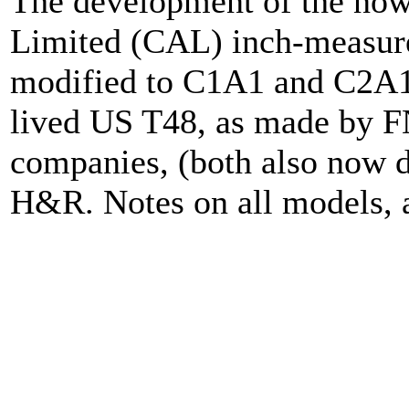
The development of the now
Limited (CAL) inch-measure
modified to C1A1 and C2A1 
lived US T48, as made by F
companies, (both also now d
H&R. Notes on all models, 